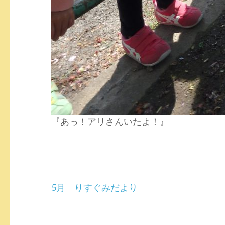
『あっ！アリさんいたよ！』
投
5月 りすぐみだより
稿
ナ
ビ