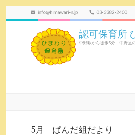
コ
info@himawari-n.jp
03-3382-2400
ン
テ
認可保育所 
ン
ツ
中野駅から徒歩5分 中野区
へ
ス
キ
ッ
プ
(Enter
を
押
す)
5月 ぱんだ組だより