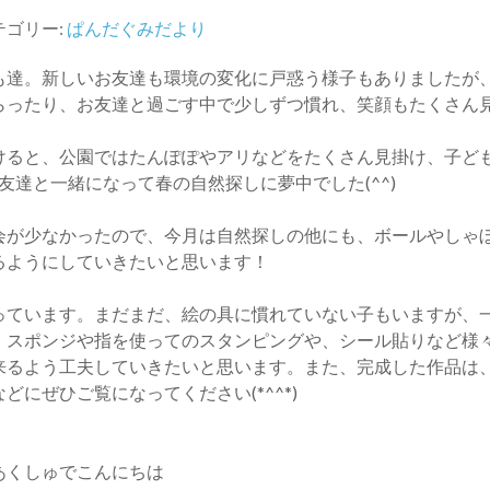
テゴリー:
ぱんだぐみだより
達。新しいお友達も環境の変化に戸惑う様子もありましたが
らったり、お友達と過ごす中で少しずつ慣れ、笑顔もたくさん
ると、公園ではたんぽぽやアリなどをたくさん見掛け、子ど
友達と一緒になって春の自然探しに夢中でした(^^)
が少なかったので、今月は自然探しの他にも、ボールやしゃ
るようにしていきたいと思います！
ています。まだまだ、絵の具に慣れていない子もいますが、
、スポンジや指を使ってのスタンピングや、シール貼りなど様
来るよう工夫していきたいと思います。また、完成した作品は
にぜひご覧になってください(*^^*)
あくしゅでこんにちは