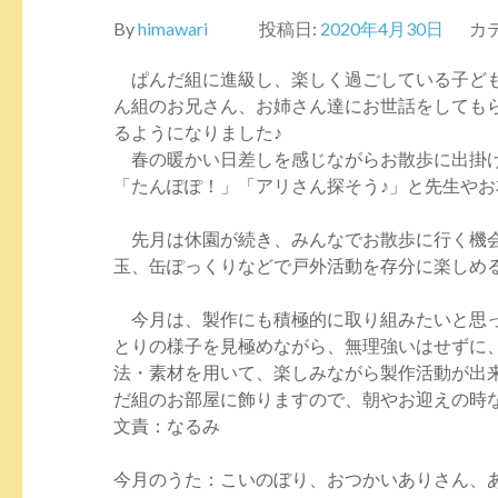
By
himawari
投稿日:
2020年4月30日
カ
ぱんだ組に進級し、楽しく過ごしている子ども
ん組のお兄さん、お姉さん達にお世話をしても
るようになりました♪
春の暖かい日差しを感じながらお散歩に出掛け
「たんぽぽ！」「アリさん探そう♪」と先生やお
先月は休園が続き、みんなでお散歩に行く機会
玉、缶ぽっくりなどで戸外活動を存分に楽しめ
今月は、製作にも積極的に取り組みたいと思っ
とりの様子を見極めながら、無理強いはせずに
法・素材を用いて、楽しみながら製作活動が出
だ組のお部屋に飾りますので、朝やお迎えの時など
文責：なるみ
今月のうた：こいのぼり、おつかいありさん、