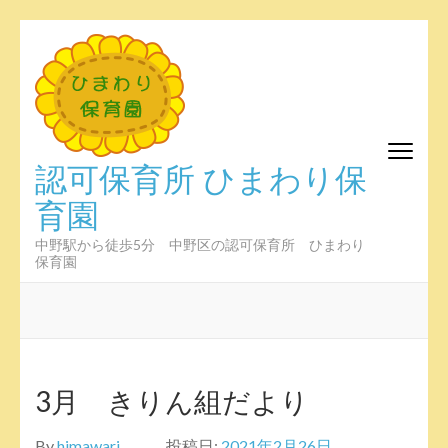
コ
ン
テ
ン
ツ
へ
認可保育所 ひまわり保
ス
育園
キ
ッ
プ
中野駅から徒歩5分 中野区の認可保育所 ひまわり
保育園
(Enter
を
押
す)
3月 きりん組だより
By
himawari
投稿日:
2021年2月26日