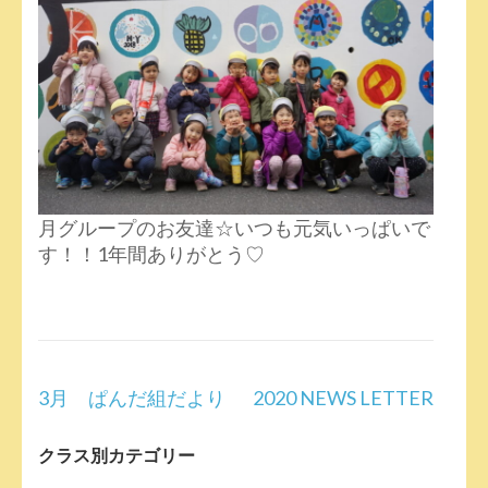
月グループのお友達☆いつも元気いっぱいで
す！！1年間ありがとう♡
投
3月 ぱんだ組だより
2020 NEWS LETTER
稿
ナ
クラス別カテゴリー
ビ