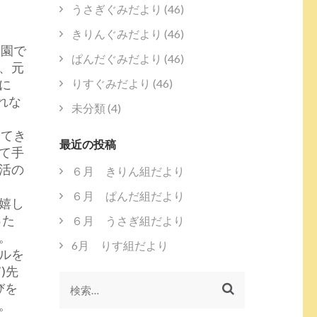
うさぎぐみだより
(46)
きりんぐみだより
(46)
公園で
ぱんだぐみだより
(46)
、元
に
りすぐみだより
(46)
れな
未分類
(4)
ってき
最近の投稿
て手
活の
６月 きりん組だより
６月 ぱんだ組だより
嬉し
った
６月 うさぎ組だより
。
6月 りす組だより
ルを
)先
びを
検
。
索: