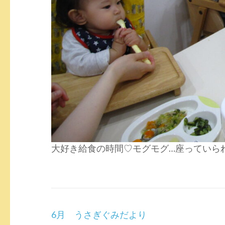
大好き給食の時間♡モグモグ…座っていら
投
6月 うさぎぐみだより