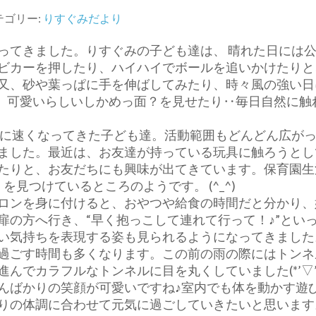
テゴリー:
りすぐみだより
てきました。りすぐみの子ども達は、 晴れた日には
ビカーを押したり、ハイハイでボールを追いかけたりと
又、砂や葉っぱに手を伸ばしてみたり、時々風の強い日
と、可愛いらしいしかめっ面？を見せたり‥毎日自然に触
に速くなってきた子ども達。活動範囲もどんどん広が
ました。最近は、お友達が持っている玩具に触ろうとし
たりと、お友だちにも興味が出てきています。保育園生
見つけているところのようです。 (^_^)
ロンを身に付けると、おやつや給食の時間だと分かり、
扉の方へ行き、“早く抱っこして連れて行って！♪”とい
い気持ちを表現する姿も見られるようになってきました
過ごす時間も多くなります。この前の雨の際にはトンネ
んでカラフルなトンネルに目を丸くしていました(*’▽’
んばかりの笑顔が可愛いですね♪室内でも体を動かす遊
りの体調に合わせて元気に過ごしていきたいと思います