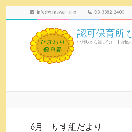
コ
info@himawari-n.jp
03-3382-2400
ン
テ
認可保育所 
ン
ツ
中野駅から徒歩5分 中野区
へ
ス
キ
ッ
プ
(Enter
を
押
す)
6月 りす組だより