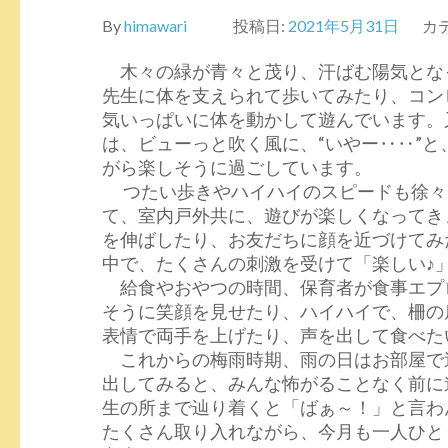
By
himawari
投稿日:
2021年5月31日
カ
木々の緑が青々と茂り、汗ばむ陽気となっ
先生に体を支えられて歩いてみたり、コン
気いっぱいに体を動かして遊んでいます。
は、ビューっと吹く風に、“いやー‥‥”
がら楽しそうに過ごしています。
つたい歩きやハイハイのスピードも徐々
て、室内戸外共に、遊びが楽しくなってき
を伸ばしたり、お友だちに顔を近づけてみ
中で、たくさんの刺激を受けて「楽しい♪」を
給食やおやつの時間、保育者が食事エプ
そうに笑顔を見せたり、ハイハイで、柵の
表情で両手を上げたり、声を出して食べた
これからの梅雨時期、雨の日はお部屋で
出してみると、みんな怖がることなく前に進
生の所まで辿り着くと「ばぁ～！」と言わ
たくさん取り入れながら、今月も一人ひと