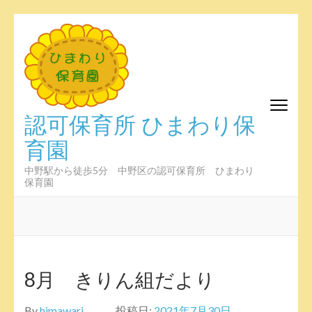
コ
ン
テ
ン
ツ
へ
認可保育所 ひまわり保
ス
育園
キ
ッ
プ
中野駅から徒歩5分 中野区の認可保育所 ひまわり
保育園
(Enter
を
押
す)
8月 きりん組だより
By
himawari
投稿日:
2021年7月30日