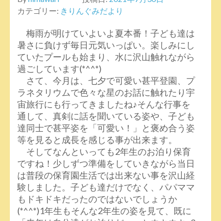
カテゴリー:
きりんぐみだより
梅雨が明けていよいよ夏本番！子ども達は
暑さに負けず毎日元気いっぱい。楽しみにし
ていたプールも始まり、水に沢山触れながら
過ごしています(*^^*)
さて、今月は、七夕で可愛い甚平登園、プ
ラネタリウムで色々な星のお話に触れたり宇
宙旅行にも行ってきましたね♪そんな行事を
通して、真剣に話を聞いている姿や、子ども
達同士で甚平姿を「可愛い！」と褒め合う姿
等を見ると成長を感じる事が出来ます。
そしてなんといっても2年生のお泊り保育
ですね！少しずつ準備をしていきながら当日
は普段の保育園生活では出来ない事を沢山経
験しました。子ども達だけでなく、パパママ
もドキドキだったのではないでしょうか
(*^^*)1年生もそんな2年生の姿を見て、既に