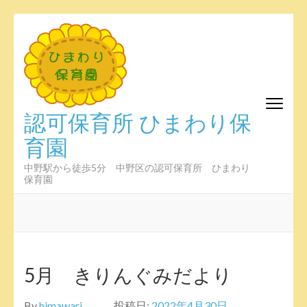
コ
ン
テ
ン
ツ
へ
認可保育所 ひまわり保
ス
育園
キ
ッ
プ
中野駅から徒歩5分 中野区の認可保育所 ひまわり
保育園
(Enter
を
押
す)
5月 きりんぐみだより
By
himawari
投稿日:
2022年4月30日