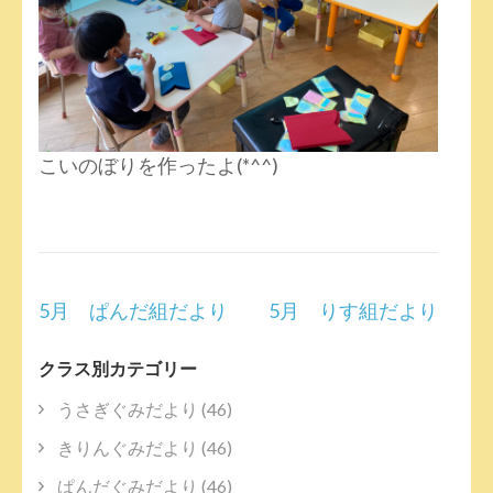
こいのぼりを作ったよ(*^^)
投
5月 ぱんだ組だより
5月 りす組だより
稿
ナ
クラス別カテゴリー
ビ
ゲ
うさぎぐみだより
(46)
ー
きりんぐみだより
(46)
シ
ぱんだぐみだより
(46)