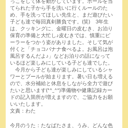
っこをして体を動かしています。ボールを当
てられた子から手を洗いに行くルールのた
め、手を洗ってほしい先生と、まだ遊びたい
子ども達で毎回真剣勝負です。(笑) 3年生
は、クッキングに、金曜日の皮むき、お泊り
保育の準備と大忙し♪皮むきでは、慎重にピ
ーラーをつかう姿がありました。そして気が
付くと「チョコバナナ食べるよ。お風呂は泡
風呂するんだよ♪」などお泊りの話になって
いるほど楽しみにしている子ども達でした。
今月から子ども達が楽しみにしているシャ
ワーとプールが始まります。暑い日も増える
ので、水分補給と休息をしながら全力で遊び
たいと思います(*^_^*)準備物や健康記録カー
ドの記入箇所が増えますので、ご協力をお願
いいたします。
文責：わた
今月のうた：たなばたさま、うみ、どんな色