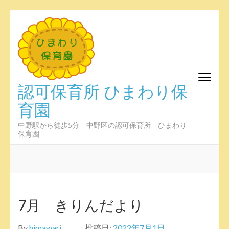
コ
ン
テ
ン
ツ
へ
認可保育所 ひまわり保
ス
育園
キ
ッ
プ
中野駅から徒歩5分 中野区の認可保育所 ひまわり
保育園
(Enter
を
押
す)
7月 きりんだより
By
himawari
投稿日:
2022年7月1日