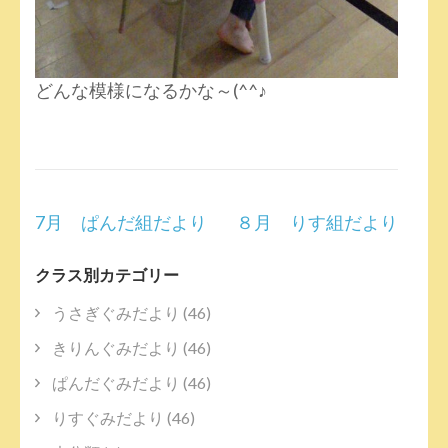
どんな模様になるかな～(^^♪
投
7月 ぱんだ組だより
８月 りす組だより
稿
ナ
クラス別カテゴリー
ビ
ゲ
うさぎぐみだより
(46)
ー
きりんぐみだより
(46)
シ
ョ
ぱんだぐみだより
(46)
ン
りすぐみだより
(46)