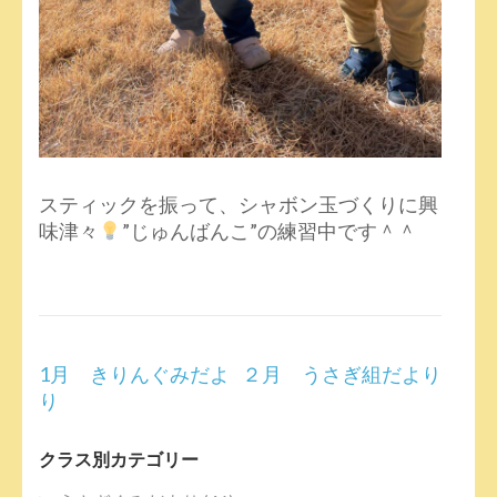
スティックを振って、シャボン玉づくりに興
味津々
”じゅんばんこ”の練習中です＾＾
投
1月 きりんぐみだよ
２月 うさぎ組だより
稿
り
ナ
ビ
クラス別カテゴリー
ゲ