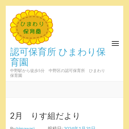
コ
ン
テ
ン
ツ
へ
認可保育所 ひまわり保
ス
育園
キ
ッ
プ
中野駅から徒歩5分 中野区の認可保育所 ひまわり
保育園
(Enter
を
押
す)
2月 りす組だより
By
himawari
投稿日:
2024年1月31日