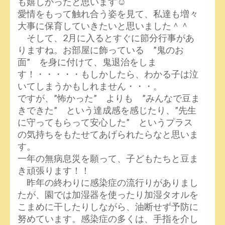
も嬉しかったと思います☺
愛情をもって触れ合う姿を見て、私達も増々
大事に保育していきたいと思いました＾＾
そして、2月に入るとすぐに節分行事があ
りますね。お部屋に飾っている ”鬼のお
面” を身に付けて、鬼退治をしま
す！・・・・・もしかしたら、わかる子は泣
いてしまうかもしれません・・・。
ですが、”怖かった” よりも ”みんなで豆ま
きできた” という達成感を感じたり、”先生
に守ってもらって安心した” というプラス
の気持ちをもたせてあげられたらなと思いま
す。
一年の無病息災を願って、子どもたちと豆ま
き頑張ります！！
昨年の終わりに感染症の流行りがありまし
たが、園では加湿器を使ったり加湿タオルを
こまめに干したりしながら、油断せず予防に
努めています。感染症の多くは、手指を介し